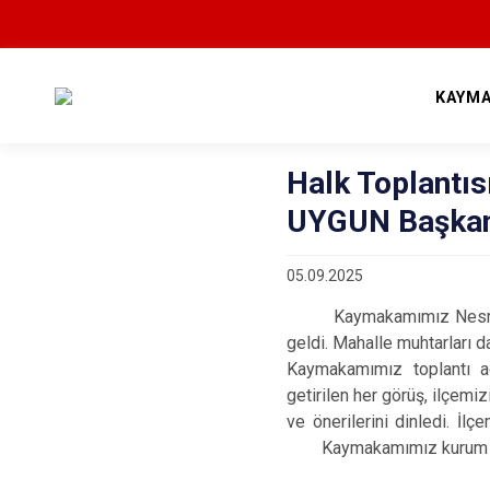
KAYMA
Halk Toplantı
UYGUN Başkanl
05.09.2025
Kaymakamımız Nesrin UYGU
geldi. Mahalle muhtarları d
Kaymakamımız toplantı a
getirilen her görüş, ilçemi
ve önerilerini dinledi. İl
Kaymakamımız kurum amirl