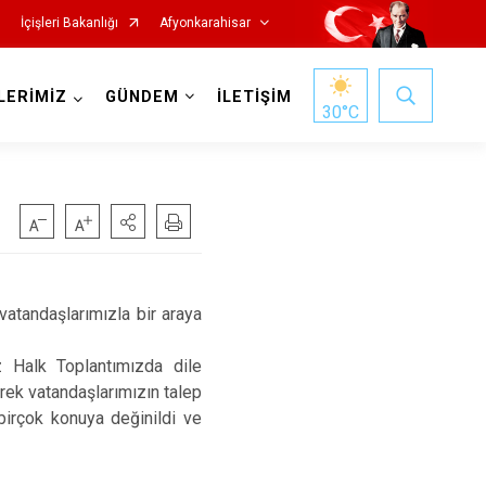
İçişleri Bakanlığı
Afyonkarahisar
LERİMİZ
GÜNDEM
İLETİŞİM
30
°C
Hocalar
tandaşlarımızla bir araya
İhsaniye
 Halk Toplantımızda dile
İscehisar
erek vatandaşlarımızın talep
Kızılören
 birçok konuya değinildi ve
Sandıklı