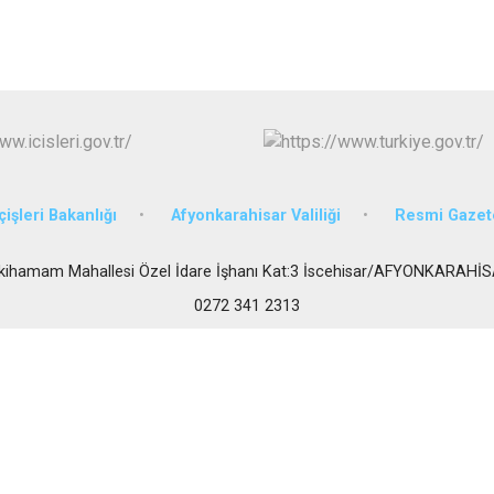
Dazkırı
Dinar
Emirdağ
Evciler
çişleri Bakanlığı
Afyonkarahisar Valiliği
Resmi Gazet
kihamam Mahallesi Özel İdare İşhanı Kat:3 İscehisar/AFYONKARAHİ
0272 341 2313