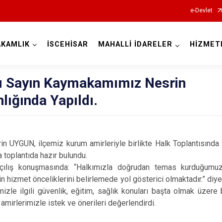
e-Devlet
KAMLIK
İSCEHİSAR
MAHALLİ İDARELER
HİZMET
Afyonkarahisar
sı Sayın Kaymakamımız Nesrin
ığında Yapıldı.
Başmakçı
N, ilçemiz kurum amirleriyle birlikte Halk Toplantısında va
a toplantıda hazır bulundu.
Bayat
çılış konuşmasında: “Halkımızla doğrudan temas kurduğumuz
Bolvadin
zin hizmet önceliklerini belirlemede yol gösterici olmaktadır.” diy
Çay
çemizle ilgili güvenlik, eğitim, sağlık konuları başta olmak üzere
erimizle istek ve önerileri değerlendirdi.
Çobanlar