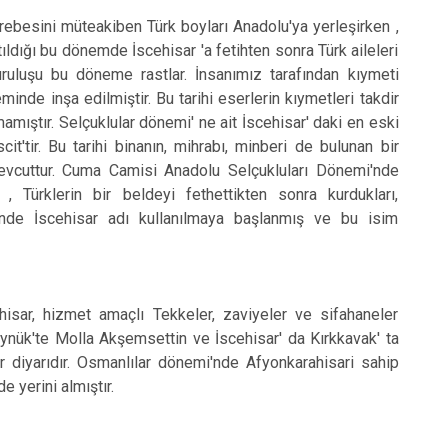
ini müteakiben Türk boyları Anadolu'ya yerleşirken ,
tıldığı bu dönemde İscehisar 'a fetihten sonra Türk aileleri
kuruluşu bu döneme rastlar. İnsanımız tarafından kıymeti
e inşa edilmiştir. Bu tarihi eserlerin kıymetleri takdir
amıştır. Selçuklular dönemi' ne ait İscehisar' daki en eski
t'tir. Bu tarihi binanın, mihrabı, minberi de bulunan bir
a mevcuttur. Cuma Camisi Anadolu Selçukluları Dönemi'nde
 Türklerin bir beldeyi fethettikten sonra kurdukları,
minde İscehisar adı kullanılmaya başlanmış ve bu isim
, hizmet amaçlı Tekkeler, zaviyeler ve sifahaneler
Göynük'te Molla Akşemsettin ve İscehisar' da Kırkkavak' ta
 diyarıdır. Osmanlılar dönemi'nde Afyonkarahisari sahip
e yerini almıştır.