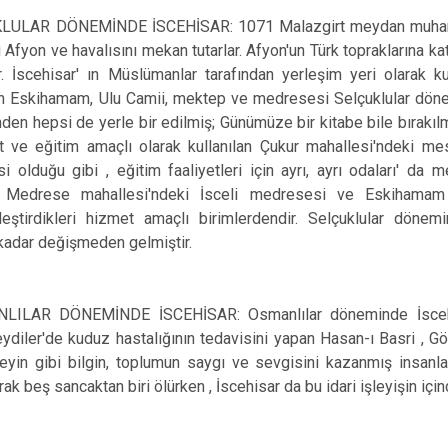
LULAR DÖNEMİNDE İSCEHİSAR: 1071 Malazgirt meydan muharebes
ri Afyon ve havalısını mekan tutarlar. Afyon'un Türk topraklarına ka
r. İscehisar' ın Müslümanlar tarafından yerleşim yeri olarak 
 Eskihamam, Ulu Camii, mektep ve medresesi Selçuklular dönemind
den hepsi de yerle bir edilmiş; Günümüze bir kitabe bile bırakılm
t ve eğitim amaçlı olarak kullanılan Çukur mahallesi'ndeki mesci
i olduğu gibi , eğitim faaliyetleri için ayrı, ayrı odaları' d
r. Medrese mahallesi'ndeki İsceli medresesi ve Eskihamam ,
leştirdikleri hizmet amaçlı birimlerdendir. Selçuklular döne
adar değişmeden gelmiştir.
LILAR DÖNEMİNDE İSCEHİSAR: Osmanlılar döneminde İscehisar
Seydiler'de kuduz hastalığının tedavisini yapan Hasan-ı Basri , 
yin gibi bilgin, toplumun saygı ve sevgisini kazanmış insanlar
ak beş sancaktan biri ölürken , İscehisar da bu idari işleyişin içind