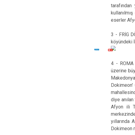
tarafından 
kullanılmış
eserler Afy
3 - FRİG D
köyündeki İ
4 - ROMA 
üzerine büy
Makedonyalı
Dokimeon' u
mahallesind
diye anılan
Afyon ili 
merkezinde 
yıllarında 
Dokimeon me