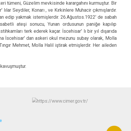
 tümeni, Güzelim mevkisinde karargahını kurmuştur. Bir
lılar Seydiler, Konarı , ve Kırkinlere Muhacir çıkmışlardır.
an edip yakmak istemişlerdir. 26.Ağustos.1922' de sabah
sabetli ateşi sonucu, Yunan ordusunun paniğe kapılıp
hkamları terk ederek kaçar. İscehisar' lı bir yıl dışarıda
na İscehisar' dan askeri okul mezunu subay olarak, Molla
gır Mehmet, Molla Halil iştirak etmişlerdir. Her aileden
 kavuşmuştur.
e