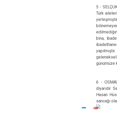
5 - SELÇUK
Türk ailele
yerleşmişti
bilinemeyen
edilmediğin
bina, ibade
ibadethanes
yapılmıştı
geleneksel
günümüze k
6 - OSMAN
diyarıdır. 
Hasan Hüse
sancağı olar