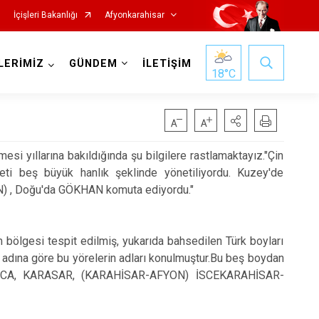
İçişleri Bakanlığı
Afyonkarahisar
LERİMİZ
GÜNDEM
İLETİŞİM
18
°C
i yıllarına bakıldığında şu bilgilere rastlamaktayız."Çin
eti beş büyük hanlık şeklinde yönetiliyordu. Kuzey'de
 , Doğu'da GÖKHAN komuta ediyordu."
Hocalar
İhsaniye
gesi tespit edilmiş, yukarıda bahsedilen Türk boyları
İscehisar
 adına göre bu yörelerin adları konulmuştur.Bu beş boydan
Kızılören
 KARACA, KARASAR, (KARAHİSAR-AFYON) İSCEKARAHİSAR-
Sandıklı