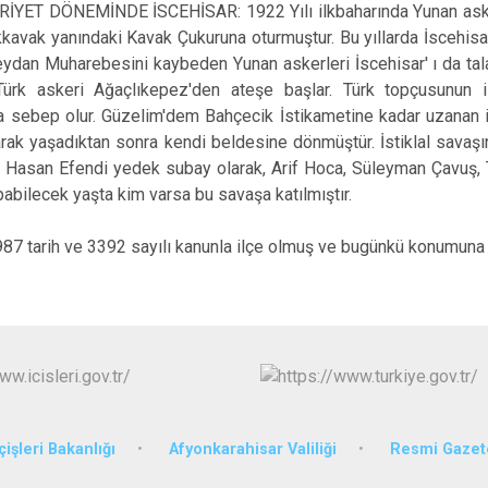
İYET DÖNEMİNDE İSCEHİSAR: 1922 Yılı ilkbaharında Yunan askeri
kkavak yanındaki Kavak Çukuruna oturmuştur. Bu yıllarda İscehisar' 
ydan Muharebesini kaybeden Yunan askerleri İscehisar' ı da tal
ürk askeri Ağaçlıkepez'den ateşe başlar. Türk topçusunun i
 sebep olur. Güzelim'dem Bahçecik İstikametine kadar uzanan isti
rak yaşadıktan sonra kendi beldesine dönmüştür. İstiklal savaşı
asan Efendi yedek subay olarak, Arif Hoca, Süleyman Çavuş, Tın
pabilecek yaşta kim varsa bu savaşa katılmıştır.
987 tarih ve 3392 sayılı kanunla ilçe olmuş ve bugünkü konumuna
çişleri Bakanlığı
Afyonkarahisar Valiliği
Resmi Gazet