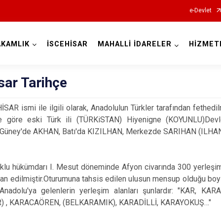
e-Devlet
KAMLIK
İSCEHİSAR
MAHALLİ İDARELER
HİZMET
Afyonkarahisar
sar Tarihçe
smi ile ilgili olarak, Anadolulun Türkler tarafından fethedilmes
ine göre eski Türk ili (TÜRKiSTAN) Hiyenigne (KOYUNLU)Devl
üney'de AKHAN, Batı'da KIZILHAN, Merkezde SARIHAN (ILHAN)
Başmakçı
Bayat
ükümdarı I. Mesut döneminde Afyon civarında 300 yerleşim böl
Bolvadin
kan edilmiştir.Oturumuna tahsis edilen ulusun mensup olduğu boy
Çay
 Anadolu'ya gelenlerin yerleşim alanları şunlardır: "KAR,
R) , KARACAÖREN, (BELKARAMIK), KARADİLLİ, KARAYOKUŞ…"
Çobanlar