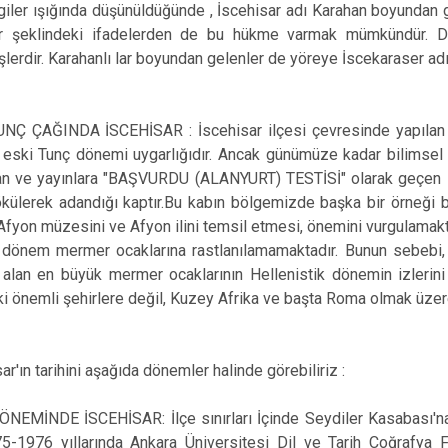
Dazkırı
 ışığında düşünüldüğünde , İscehisar adı Karahan boyundan gelen
r şeklindeki ifadelerden de bu hükme varmak mümkündür. De
Dinar
erdir. Karahanlı lar boyundan gelenler de yöreye İscekaraser adı
Emirdağ
Evciler
UNÇ ÇAĞINDA İSCEHİSAR : İscehisar ilçesi çevresinde yapılan y
i eski Tunç dönemi uygarlığıdır. Ancak günümüze kadar bilimsel b
an ve yayınlara "BAŞVURDU (ALANYURT) TESTİSİ" olarak geçen in
ökülerek adandığı kaptır.Bu kabın bölgemizde başka bir örneği b
Afyon müzesini ve Afyon ilini temsil etmesi, önemini vurgulamakt
k dönem mermer ocaklarına rastlanılamamaktadır. Bunun sebebi,
 alan en büyük mermer ocaklarının Hellenistik dönemin izlerini
i önemli şehirlere değil, Kuzey Afrika ve başta Roma olmak üzere
n tarihini aşağıda dönemler halinde görebiliriz :
ÖNEMİNDE İSCEHİSAR: İlçe sınırları İçinde Seydiler Kasabası'na 
75-1976 yıllarında Ankara Üniversitesi Dil ve Tarih Coğrafya 