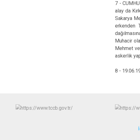
7 - CUMHUR
alay da Kır
Sakarya Me
erkenden T
dağılmasına
Muhacir ola
Mehmet ve H
askerlik ya
8 - 19.06.1
İ