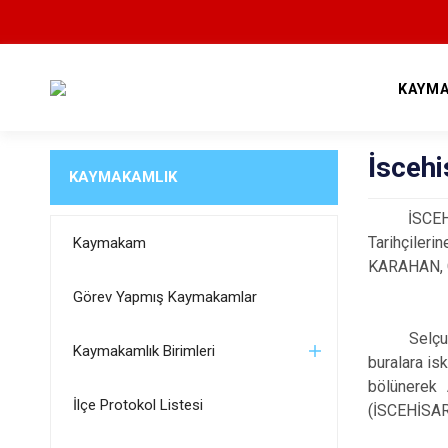
KAYMA
İscehi
KAYMAKAMLIK
İSCEHİSAR i
Tarihçiler
Kaymakam
KARAHAN, G
Görev Yapmış Kaymakamlar
Selçuklu h
Kaymakamlık Birimleri
buralara is
bölünerek
İlçe Protokol Listesi
(İSCEHİSA