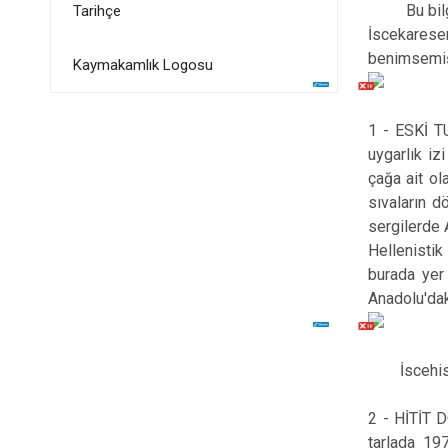
Bu bilgiler
Tarihçe
İscekarese
benimsemişl
Kaymakamlık Logosu
1 - ESKİ T
uygarlık iz
çağa ait ol
sıvaların d
sergilerde 
Hellenisti
burada yer
Anadolu'dak
İscehisar'ı
2 - HİTİT D
tarlada 19