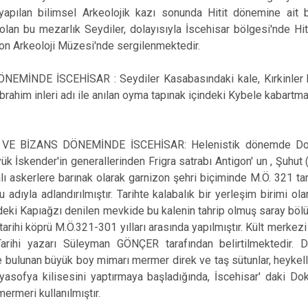
yapılan bilimsel Arkeolojik kazı sonunda Hitit dönemine ait b
 olan bu mezarlık Seydiler, dolayısıyla İscehisar bölgesi'nde Hit
on Arkeoloji Müzesi'nde sergilenmektedir.
ÖNEMİNDE İSCEHİSAR : Seydiler Kasabasındaki kale, Kırkinler k
brahim inleri adı ile anılan oyma tapınak içindeki Kybele kabartmas
VE BİZANS DÖNEMİNDE İSCEHİSAR: Helenistik dönemde Dokime
ük İskender'in generallerinden Frigra satrabı Antigon' un , Şuh
 askerlere barınak olarak garnizon şehri biçiminde M.Ö. 321 t
 adıyla adlandırılmıştır. Tarihte kalabalık bir yerleşim birimi olan
eki Kapıağzı denilen mevkide bu kalenin tahrip olmuş saray bö
 tarihi köprü M.Ö.321-301 yılları arasında yapılmıştır. Kült merkez
Tarihi yazarı Süleyman GÖNÇER tarafından belirtilmektedir.
bulunan büyük boy mimarı mermer direk ve taş sütunlar, heykelle
Ayasofya kilisesini yaptırmaya başladığında, İscehisar' daki Do
rmeri kullanılmıştır.