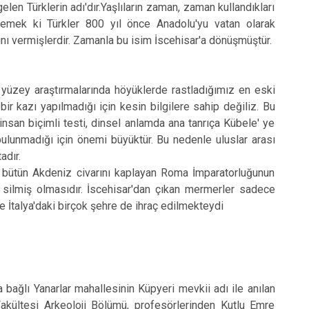
Şuhut
 Türklerin adı'dır.Yaşlıların zaman, zaman kullandıkları
mek ki Türkler 800 yıl önce Anadolu'yu vatan olarak
Sultandağı
nı vermişlerdir. Zamanla bu isim İscehisar'a dönüşmüştür.
Sinanpaşa
üzey araştırmalarında höyüklerde rastladığımız en eski
ir kazı yapılmadığı için kesin bilgilere sahip değiliz. Bu
san biçimli testi, dinsel anlamda ana tanrıça Kübele' ye
ulunmadığı için önemi büyüktür. Bu nedenle uluslar arası
adır.
 bütün Akdeniz civarını kaplayan Roma İmparatorluğunun
 silmiş olmasıdır. İscehisar'dan çıkan mermerler sadece
 İtalya'daki birçok şehre de ihraç edilmekteydi
bağlı Yanarlar mahallesinin Küpyeri mevkii adı ile anılan
Fakültesi Arkeoloji Bölümü, profesörlerinden Kutlu Emre