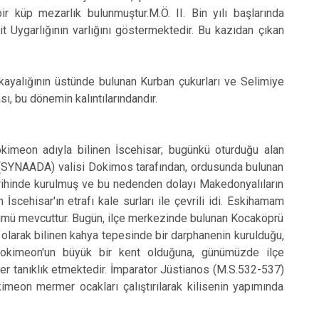
ir küp mezarlık bulunmuştur.M.Ö. II. Bin yılı başlarında
it Uygarlığının varlığını göstermektedir. Bu kazıdan çıkan
ayalığının üstünde bulunan Kurban çukurları ve Selimiye
ı, bu dönemin kalıntılarındandır.
on adıyla bilinen İscehisar; bugünkü oturduğu alan
ut (SYNAADA) valisi Dokimos tarafından, ordusunda bulunan
arihinde kurulmuş ve bu nedenden dolayı Makedonyalıların
 İscehisar'ın etrafı kale surları ile çevrili idi. Eskihamam
lümü mevcuttur. Bugün, ilçe merkezinde bulunan Kocaköprü
i olarak bilinen kahya tepesinde bir darphanenin kurulduğu,
 Dokimeon'un büyük bir kent olduğuna, günümüzde ilçe
r tanıklık etmektedir. İmparator Jüstianos (M.S.532-537)
kimeon mermer ocakları çalıştırılarak kilisenin yapımında