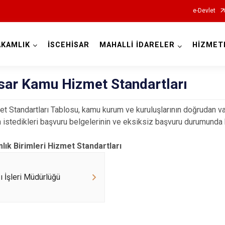
e-Devlet
KAMLIK
İSCEHİSAR
MAHALLİ İDARELER
HİZMET
Afyonkarahisar
isar Kamu Hizmet Standartları
 Standartları Tablosu, kamu kurum ve kuruluşlarının doğrudan va
n istedikleri başvuru belgelerinin ve eksiksiz başvuru durumunda 
Başmakçı
ık Birimleri Hizmet Standartları
Bayat
Bolvadin
zı İşleri Müdürlüğü
Çay
Çobanlar