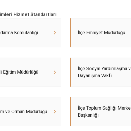
Dazkırı
Dinar
imleri Hizmet Standartları
Emirdağ
Evciler
ndarma Komutanlığı
İlçe Emniyet Müdürlüğü
İlçe Sosyal Yardımlaşma 
lli Eğitim Müdürlüğü
Dayanışma Vakfı
İlçe Toplum Sağlığı Merke
rım ve Orman Müdürlüğü
Başkanlığı