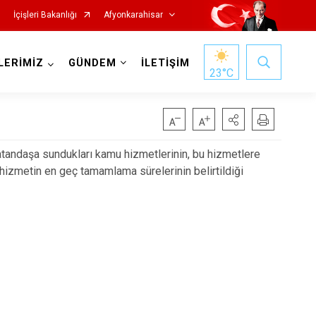
İçişleri Bakanlığı
Afyonkarahisar
LERİMİZ
GÜNDEM
İLETİŞİM
23
°C
tandaşa sundukları kamu hizmetlerinin, bu hizmetlere
hizmetin en geç tamamlama sürelerinin belirtildiği
Hocalar
İhsaniye
İscehisar
Kızılören
Sandıklı