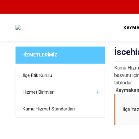
KAYMA
İsceh
HİZMETLERİMİZ
Kamu Hizmet
başvuru içi
İlçe Etik Kurulu
tablodur.
Kaymakaml
Hizmet Birimleri
Kamu Hizmet Standartları
İlçe Ya