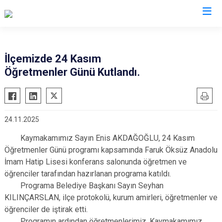
Afyonkarahisar
İlçemizde 24 Kasım
Öğretmenler Günü Kutlandı.
Başmakçı
Hocalar
Bayat
İhsaniye
Bolvadin
İscehisar
24.11.2025
Çay
Kızılören
Kaymakamımız Sayın Enis AKDAĞOĞLU, 24 Kasım
Çobanlar
Sandıklı
Öğretmenler Günü programı kapsamında Faruk Öksüz Anadolu
Dazkırı
Şuhut
İmam Hatip Lisesi konferans salonunda öğretmen ve
Dinar
Sultandağı
öğrenciler tarafından hazırlanan programa katıldı.
Emirdağ
Programa Belediye Başkanı Sayın Seyhan
Sinanpaşa
KILINÇARSLAN, ilçe protokolü, kurum amirleri, öğretmenler ve
Evciler
öğrenciler de iştirak etti.
Programın ardından öğretmenlerimiz, Kaymakamımız