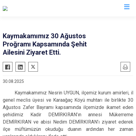
Afyonkarahisar
Kaymakamımız 30 Ağustos
Proğramı Kapsamında Şehit
Başmakçı
Hocalar
Ailesini Ziyaret Etti.
Bayat
İhsaniye
Bolvadin
İscehisar
Çay
Kızılören
30.08.2025
Çobanlar
Sandıklı
Kaymakamımız Nesrin UYGUN, ilçemiz kurum amirleri, il
Dazkırı
Şuhut
genel meclis üyesi ve Karaağaç Köyü muhtarı ile birlikte 30
Dinar
Sultandağı
Ağustos Zafer Bayramı kapsamında ilçemizde ikamet eden
Emirdağ
Sinanpaşa
şehidimiz Kadir DEMİRKIRAN’ın annesi Mükerreme
DEMİRKIRAN ve abisi Nedim DEMİRKIRAN’ı ziyaret ederek
Evciler
ilçe müftümüzün okuduğu duanın ardından her zaman