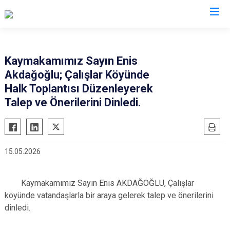
Afyonkarahisar
Kaymakamımız Sayın Enis
Akdağoğlu; Çalışlar Köyünde
Başmakçı
Hocalar
Halk Toplantısı Düzenleyerek
Bayat
İhsaniye
Talep ve Önerilerini Dinledi.
Bolvadin
İscehisar
Çay
Kızılören
Çobanlar
Sandıklı
15.05.2026
Dazkırı
Şuhut
Dinar
Sultandağı
Kaymakamımız Sayın Enis AKDAĞOĞLU, Çalışlar
Emirdağ
Sinanpaşa
köyünde vatandaşlarla bir araya gelerek talep ve önerilerini
dinledi.
Evciler